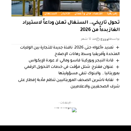
إفريقيا
اقتصاد مال وأعمال
الأخبار
السنغال
تحول تاريخي.. السنغال تعلن وداعاً لاستيراد
الغاز بدءاً من 2026
Ezza
بواسطة
منذ 12 شهر
تمديد «أغوا» حتى 2026: نافذة جديدة للتجارة بين الولايات
المتحدة وأفريقيا وسط رهانات الإصلاح
قادة النيجر وبوركينا فاسو ومالي: لا عودة للإيكواس
عنوان مقترح: شلل مؤقت في خدمات التحويل الرقمي
بموريتانيا… والبنوك تنفي مسؤوليتها
نقابة ناشرين الصحف الموريتانيين تنظم مأدبة إفطار على
شرف الصحفيين والاعلاميين
- الإعلانات -