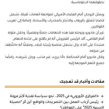
بحقوقهما الدبلوماسية.
ويمثل الزوجان أمام القضاء الأميركي لمواجهة اتهامات ثقيلة، تشمل
قضايا تتعلق بالإرهاب والاتجار بالمخدرات والأسلحة، إضافة إلى تهريب
الكوكايين.
غير أن مادورو وزوجته نفيا هذه الاتهامات جملةً وتفصيلًا. وخلال مثوله
أمام القاضي، أكد الرئيس الفنزويلي أنه لم يطّلع على لائحة الاتهام،
مشددًا على أنه لا يزال يشغل منصبه رئيسًا للبلاد، ومعلنًا أنه «اختُطف
من منزله».
وقال مادورو أمام المحكمة: «أنا بريء، غير مذنب، ورجل شريف»، رافضًا
جميع التهم الموجهة إليه.
مقالات وأخبار قد تعجبك
«المركزي الأوروبي» في 2025… نحو سياسة نقدية أكثر مرونة
رئيس أرباب العمل بين التصريحات والواقع: أين أثر “حصيلة
اكسبوا 2025” على المواطن؟