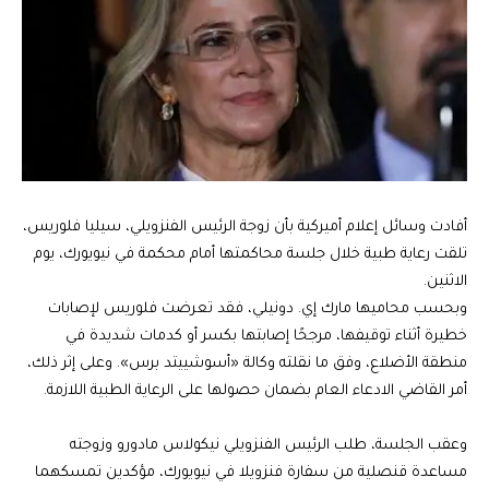
أفادت وسائل إعلام أميركية بأن زوجة الرئيس الفنزويلي، سيليا فلوريس،
تلقت رعاية طبية خلال جلسة محاكمتها أمام محكمة في نيويورك، يوم
الاثنين.
وبحسب محاميها مارك إي. دونيلي، فقد تعرضت فلوريس لإصابات
خطيرة أثناء توقيفها، مرجحًا إصابتها بكسر أو كدمات شديدة في
منطقة الأضلاع، وفق ما نقلته وكالة «أسوشييتد برس». وعلى إثر ذلك،
أمر القاضي الادعاء العام بضمان حصولها على الرعاية الطبية اللازمة.
وعقب الجلسة، طلب الرئيس الفنزويلي نيكولاس مادورو وزوجته
مساعدة قنصلية من سفارة فنزويلا في نيويورك، مؤكدين تمسكهما