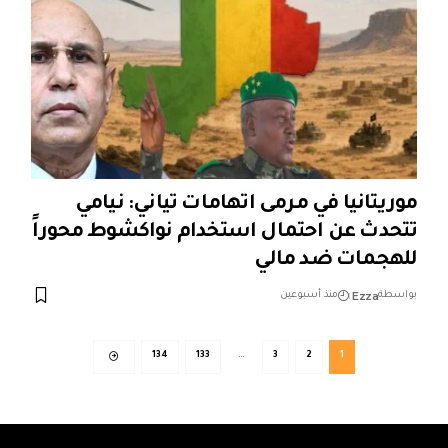
موريتانيا في مرمى اتهامات تياني: نيامي
تتحدث عن احتمال استخدام نواكشوط محوراً
للهجمات ضد مالي
Ezza
بواسطة
منذ أسبوعين
134
133
…
3
2
1