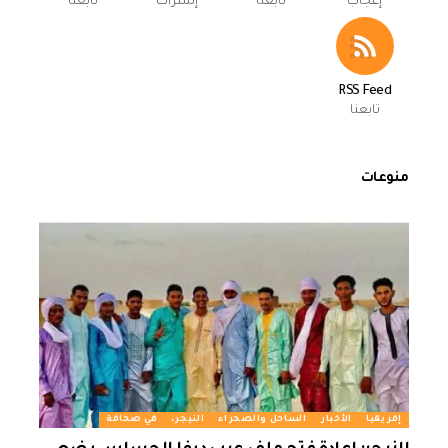
إعجاب
تابعنا
إشتراك
تابعنا
RSS Feed
تابعنا
منوعات
إفريقيا
الأخبار
الساحل والصحراء
النيجر،
في صحافة