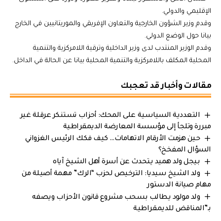
الإقليمي والدولي.
وقدم وزير الشؤون الخارجية والتعاون الإفريقي والموريتانيين في الخارج
بيانا حول الوضع الدولي.
وقدم الوزير المنتدب لدى وزير الداخلية وترقية اللامركزية والتنمية
المحلية المكلف باللامركزية والتنمية المحلية بيانا عن الحالة في الداخل.
مقالات وأخبار قد تعجبك
التعددية السياسية على المحك: أحزاب تستنكر عرقلة غير
مبررة وتلجأ إلى مؤسسة المعارضة الديمقراطية
حين هزمت الأرقام الاتهامات… كيف فكك الرئيس الغزواني
السؤال المفخخ؟
بيجل ولد هميد يتحدث عن أسرة أهل الشيخ آياه
ولد الشيخ سيديا: الترخيص لحزب “الرك” مهمة أصيلة من
مهام صيانة الدستور
ولد مولود يطالب بسحب مشروع قانون الأحزاب ويصفه
بـ”المناقض للديمقراطية