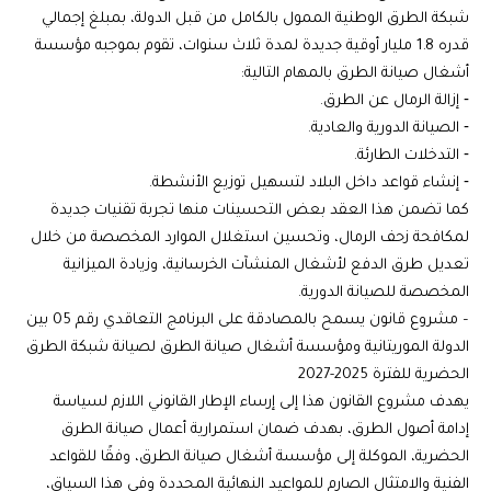
شبكة الطرق الوطنية الممول بالكامل من قبل الدولة، بمبلغ إجمالي
قدره 1.8 مليار أوقية جديدة لمدة ثلاث سنوات، تقوم بموجبه مؤسسة
أشغال صيانة الطرق بالمهام التالية:
‐ إزالة الرمال عن الطرق.
‐ الصيانة الدورية والعادية.
‐ التدخلات الطارئة.
‐ إنشاء قواعد داخل البلاد لتسهيل توزيع الأنشطة.
كما تضمن هذا العقد بعض التحسينات منها تجربة تقنيات جديدة
لمكافحة زحف الرمال، وتحسين استغلال الموارد المخصصة من خلال
تعديل طرق الدفع لأشغال المنشآت الخرسانية، وزيادة الميزانية
المخصصة للصيانة الدورية.
– مشروع قانون يسمح بالمصادقة على البرنامج التعاقدي رقم 05 بين
الدولة الموريتانية ومؤسسة أشغال صيانة الطرق لصيانة شبكة الطرق
الحضرية للفترة 2025-2027
يهدف مشروع القانون هذا إلى إرساء الإطار القانوني اللازم لسياسة
إدامة أصول الطرق، بهدف ضمان استمرارية أعمال صيانة الطرق
الحضرية، الموكلة إلى مؤسسة أشغال صيانة الطرق، وفقًا للقواعد
الفنية والامتثال الصارم للمواعيد النهائية المحددة وفي هذا السياق،