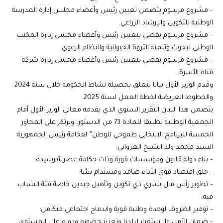
– مشروع مرسوم يتضمن تعيين رئيس وأعضاء مجلس إدارة المدرسة
الوطنية للتكوين والإرشاد الزراعي.
– مشروع مرسوم يقضي بتعيين رئيس وأعضاء مجلس إدارة المكتب
الوطني لبحوث وتنمية الثروة الحيوانية والنظام الرعوي.
– مشروع مرسوم يقضي بتعيين رئيس وأعضاء مجلس إدارة شركة
قناة الأسرة.
وقدم الوزير الأول بيانا يتعلق بحصيلة نشاط الحكومة خلال سنة 2024
والخطوط العريضة لخطة العمل لسنة 2025.
يتضمن هذا البيان التقرير السنوي الذي يقدمه معالي الوزير الأول أمام
الجمعية الوطنية تطبيقا للمادة 73 من الدستور، ويرتكز على المحاور
الخمسة للبرنامج الانتخابي طموحي للوطن” لفخامة رئيس الجمهورية
السيد محمد ولد الشيخ الغزواني:
– بناء دولة قانون ومؤسسات قوية وذات حكامة عصرية رشيدة؛
– خلق اقتصاد قوي الأداء صامد ومستدام بيئيا؛
– تطوير رأس مال بشري ذي تكوين وتأهيل جيدين خاصة فئة الشباب
فيه،
– توفير الظروف لوحدة وطنية قوية واندماج اجتماعي متكامل؛
– ضمان الأمن والاستقرار لبلدنا وتعزيز حضوره ودوره على المستوى