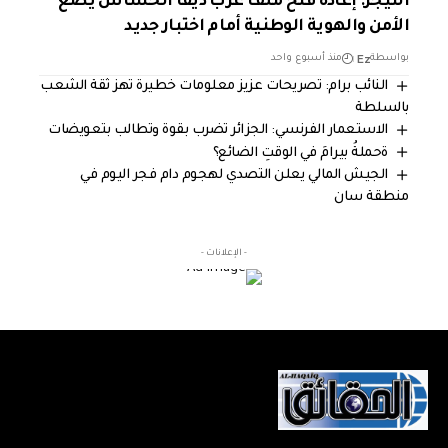
النيجر: إعادة فتح ملف عرب ديفا الحساس يضع
الأمن والهوية الوطنية أمام اختبار جديد
Ez
بواسطة
منذ أسبوع واحد
النائب برام: تصريحات عزيز معلومات خطيرة تهز ثقة الشعب
بالسلطة
الاستعمار الفرنسي: الجزائر تضرب بقوة وتطالب بتعويضات
ةحملةُ بيرامَ في الوقتِ الضائع؟
الجيش المالي يعلن التصدي لهجوم دام فجر اليوم في
منطقة سان
- الإعلانات -