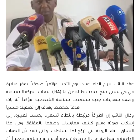
عقد النائب بيرام الداه اعبيد، يوم الأحد، مؤتمراً صحفياً بمقر مبادرة
انبعاث الحركة الانعتاقية (IRA) في حي سيتي بلاج، تحدث خلاله عن ما
وصفه بتهديدات جدية تستهدف سلامته الشخصية، مؤكداً أنه بات
هدفاً لمخطط يهدف إلى تصفيته جسدياً.
وقال النائب إن أطرافاً مرتبطة بالنظام تسعى، بحسب تعبيره، إلى
إسكات صوته ومنع كشف ممارسات وصفها بالمقلقة. وفي هذا
السياق، انتقد الرواية التي تروّج لها السلطات، والتي تفيد بأن الجهات
الداعمة والمحرّضة على الاحتجاجات تضم أجانب تم ترحيلهم، معتبراً أن