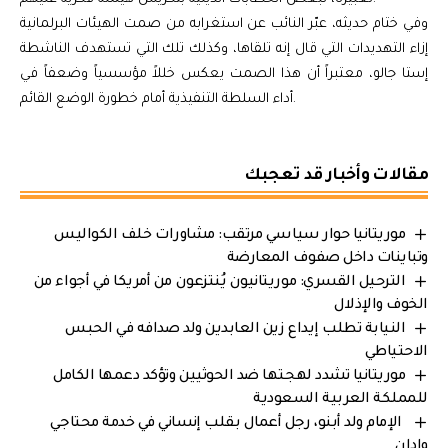
وفي ختام حديثه، عبّر النائب عن استغرابه من صمت الهيئات البرلمانية
إزاء التهديدات التي قال إنه تلقاها، وكذلك تلك التي تستهدف الناشطة
إستا جالو، معتبراً أن هذا الصمت يعكس خللاً مؤسسياً وضعفاً في
أداء السلطة التنفيذية أمام خطورة الوضع القائم.
مقالات وأخبار قد تعجبك
موريتانيا حوار سياسي مرتقب: مشاورات خلف الكواليس
وتباينات داخل صفوف المعارضة
الترحيل القسري: موريتانيون يُنتزعون من أمريكا في أجواء من
الخوف والإذلال
النيابة تطلب إيداع زين العابدين ولد صدافه في الحبس
الاحتياطي
موريتانيا تشدد لهجتها ضد الحوثيين وتؤكد دعمها الكامل
للمملكة العربية السعودية
الإمام ولد أبنو، رجل أعمال بقلب إنساني في خدمة محتاجي
وادان