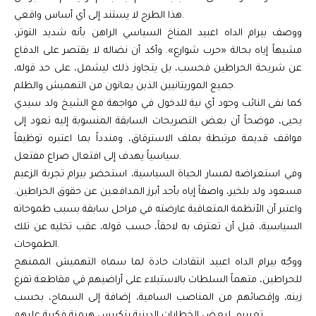
هذا الطرح لا يستند إلى أي أساس واقعي.
ووصف بيرام الداه اعبيد المناخ السياسي الراهن بأنه شديد التوتر،
مشبهاً إياه بحالة «حرب شوارع». وأكد أن نضاله لا يقتصر على الدفاع
عن شريحة الحراطين فحسب، بل يتجاوز ذلك ليشمل، على حد قوله،
جميع الموريتانيين الذين يعانون من التهميش والظلم.
كما نفى النائب وجود أي نية للدخول في مواجهة مع الشيخ ولد سيدي
يحيى، موضحاً أن بعض التصريحات السابقة المنسوبة إليه تعود إلى
مواقف قديمة مرتبطة بملف الاسترقاق، ومندداً بما اعتبره توظيفاً
سياسياً يهدف إلى افتعال صراع مفتعل.
وفي استعراضه لمسار الحياة السياسية، استحضر بيرام تجربة الزعيم
مسعود ولد بلخير، واصفاً إياه بأحد أبرز المدافعين عن حقوق الحراطين.
واعتبر أن الأنظمة المتعاقبة عارضته في مراحل سابقة بسبب طموحاته
السياسية، قبل أن تعترف به لاحقاً، حسب قوله، عقب تخليه عن تلك
الطموحات.
ووجّه بيرام الداه اعبيد انتقادات حادة لما سماه التهميش الممنهج
للحراطين، متهماً السلطات بالاستيلاء على أراضيهم في مقاطعة تفرغ
زينه، وإقصائهم من المناصب السامية، إضافة إلى السماح، بحسب
تعبيره، لبعض الخطابات الدينية بتكريس هيمنة فكرية عليهم.