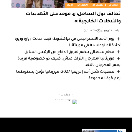
الساحل والصحراء
المغرب
ليبيا
تحالف دول الساحل: رد موحد على التهديدات
والتدخلات الخارجية »
Ezza
بواسطة
منذ سنتين
يوم الأحد الاستراتيجي في نواكشوط: كيف حددت زيارة وزيرة
أجندة الدبلوماسية في موريتانيا.
محام سنغالي ينضم لفريق الدفاع عن الرئيس السابق
موريتانيا /مهرجان التراث مدائن: ضيف ذو خصوصية فريدة
يغمر المهرجان بالنقد
تصفيات كأس أمم إفريقيا 2027: موريتانيا تؤمن بحظوظها
رغم قوة المجموعة
- الإعلانات -