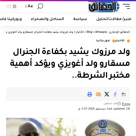
Aa
منبر/ مقالات/تحليل
سياسة
الساحل والصحراء
وبوركينا فا
الحقائق الإخباري - Alhaqaiq
>
Blog
>
الأخبار
>
ولد مرزوك يشيد بكفاءة الجنرال مسقارو ولد أغويزي ويؤكد 
الأخبار
موريتانيا
ولد مرزوك يشيد بكفاءة الجنرال
مسقارو ولد أغويزي ويؤكد أهمية
مختبر الشرطة..
Ezza
منذ سنتين
Last updated: 28 ديسمبر 2024 3:35 م