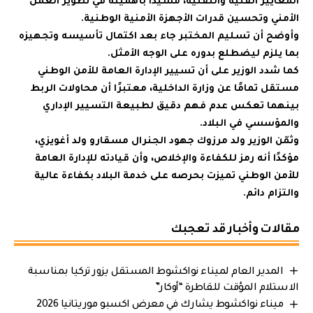
المعايير الفنية والتقنية، مشيدًا بأهميته في تطوير العمل
الأمني وتحسين قدرات الأجهزة الأمنية الوطنية.
وأوضح أن تسليم المختبر جاء بعد اكتمال تأسيسه وتجهيزه
بما يلزم ليضطلع بدوره على الوجه الأمثل.
كما شدد الوزير على أن تسيير الإدارة العامة للأمن الوطني
مستقل تمامًا عن وزارة الداخلية، معتبرًا أن محاولات الربط
بينهما تعكس عدم فهم دقيق لطبيعة التسيير الإداري
والمؤسسي في البلاد.
وثمّن الوزير ولد مرزوك جهود الجنرال مسقارو ولد أغويزي،
مؤكدًا أنه رمز للكفاءة والإخلاص، وأن قيادته للإدارة العامة
للأمن الوطني تميزت بحرصه على خدمة البلاد بكفاءة عالية
والتزام دائم.
مقالات وأخبار قد تعجبك
المدير العام لميناء نواكشوط المستقل يزور تركيا بمناسبة
الاستلام المؤقت للقاطرة “أوكار”
ميناء نواكشوط يشارك في معرض اكسبو موريتانيا 2026