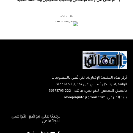
الإعلان عن وفاة الإعلامي والأديب ملعينين ولد أحمد لعبيد
- الإعلانات -
تُركز هذه المنصة الإخبارية، التي تُعنى بالمعلومات
الواقعية، بشكل أساسي على تقديم المعلومات
بالمعنى الصحفي. للتواصل: هاتف: +222 36373793
بريد إلكتروني: alhaqaiqinfo@gmail.com..
تجدنا على مواقع التواصل
الاجتماعي