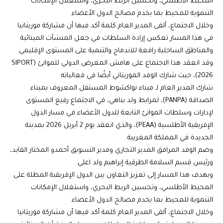
المحيط الأطلسي، وتحسين الربط البحري، واستغلال الإمكانات
التنموية للمحيط بما يخدم مصالح الدول الأعضاء.
وخلال الاجتماع، ألقى المدير العام كلمة أكد فيها أن مشاركة موريتانيا
في هذا المسار تعكس إرادة السلطات في جعل المنشآت المينائية
والمناطق الساحلية رافعة للاندماج والتنمية على المستوى الإقليمي.
وقد انعقد هذا الاجتماع على هامش المعرض الدولي للموانئ (SIPORT
2026)، حيث شارك الوفد الموريتاني أيضًا في فعالياته
شارك المدير العام لـ ميناء نواكشوط المستقل المعروف بميناء
الصداقة (PANPA)، لمرابط ولد بناهي، في الاجتماع رفيع المستوى
لإدارات وسلطات الموانئ التابعة للدول الأعضاء في مسار الدول
الإفريقية الأطلسية (PEAA)، والذي انعقد يوم 2 أبريل 2026 بمدينة
الجديدة في المملكة المغربية.
وضم الوفد المرافق المدير التجاري ومدير التسويق أحمدو المختار القايد،
ورئيس قسم السلامة الطرقية إبراهيم ولد اعلي.
ويهدف هذا المسار إلى تعزيز التعاون بين الدول الإفريقية المطلة على
المحيط الأطلسي، وتحسين الربط البحري، واستغلال الإمكانات
التنموية للمحيط بما يخدم مصالح الدول الأعضاء.
وخلال الاجتماع، ألقى المدير العام كلمة أكد فيها أن مشاركة موريتانيا