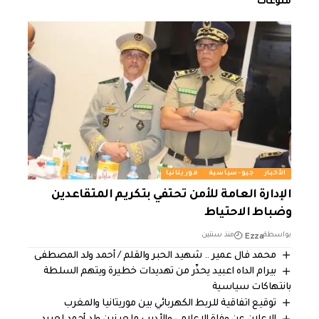
منوعات
الأخبار
جيو-سياسية
موريتانيا
الإدارة العامة للأمن تحتفي بتكريم المتقاعدين
وضباط الاحتياط
Ezza
بواسطة
منذ سنتين
محمد فال عمير .. شهيد الحبر والقلم / أحمد ولد المصطفى
بيرام الداه اعبيد يحذّر من تهديدات خطيرة ويتهم السلطة
بانتهاكات سياسية
توقيع اتفاقية للربط الكهربائي بين موريتانيا والمغرب