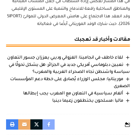
في هذا المسار تعكس إرادة السلطات في جعل المنشآت المينائية
والمناطق الساحلية رافعة للاندماج والتنمية على المستوى الإقليمي.
وقد انعقد هذا الاجتماع على هامش المعرض الدولي للموانئ (SIPORT
2026)، حيث شارك الوفد الموريتاني أيضًا في فعالياته
مقالات وأخبار قد تعجبك
لقاء خاطف في انجامينا: الغزواني وديبي يعززان جسور التعاون
تعيين دبلوماسي أمريكي جديد في الجزائر: هل يشكل تحولًا في
سياسة واشنطن تجاه الصحراء الغربية والمغرب؟
موريتانيا: مجلس الوزراء يُصادق على خطة دعم المؤسسات
الصغرى
ألغام سياسية في التعاون مع المغرب يجب إبطالها
ماليا :مسلحون يختطفون زعيما دينيا