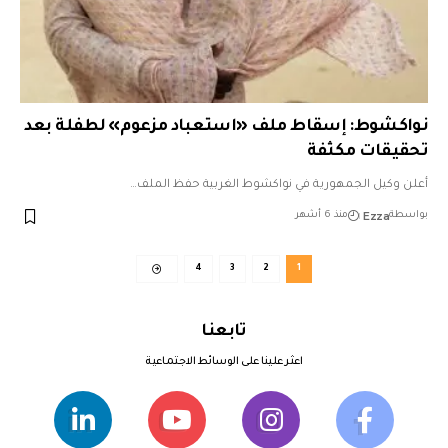
نواكشوط: إسقاط ملف «استعباد مزعوم» لطفلة بعد
تحقيقات مكثفة
أعلن وكيل الجمهورية في نواكشوط الغربية حفظ الملف…
Ezza
بواسطة
منذ 6 أشهر
4
3
2
1
تابعنا
اعثر علينا على الوسائط الاجتماعية