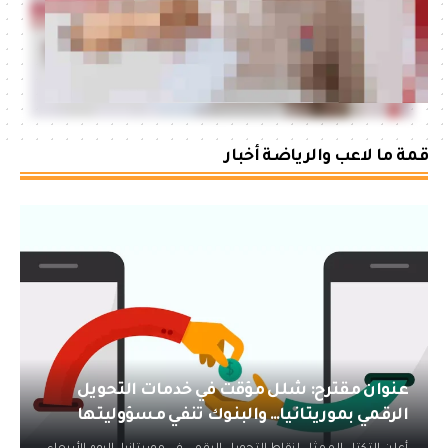
قمة ما لاعب والرياضة أخبار
عنوان مقترح: شلل مؤقت في خدمات التحويل
الرقمي بموريتانيا… والبنوك تنفي مسؤوليتها