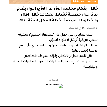
سياسة
موريتانيا
خلال اجتماع مجلس الوزراء.. الوزير الأول يقدم
بيانا حول حصيلة نشاط الحكومة خلال 2024
والخطوط العريضة لخطة العمل لسنة 2025
Ezza
بواسطة
منذ سنتين
تنبيه عملياتي على حقل غاز “سلحفاة أحيميم”: سفينة
شحن أمريكية تُرسَل لاحتواء تسرُّب
الجزائر 2024.. ولاية ثانية لتبون ونمو اقتصادي وأزمة مع
فرنسا (حصاد عام)
مالي تتهم الجزائر بالتدخل وتؤكد: سيادتنا خط أحمر
حفتر يبحث مع رئيس المخابرات المصرية التطورات الليبية
والإقليمية
- الإعلانات -