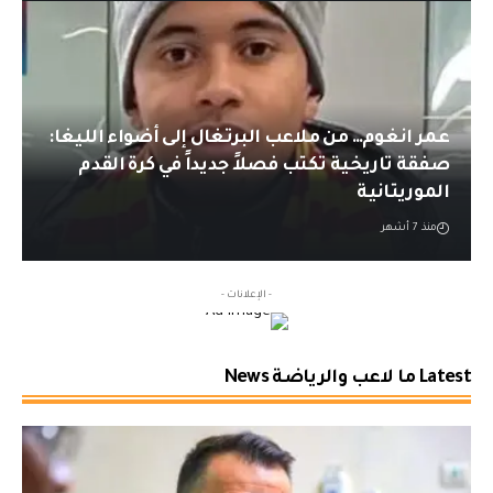
عمر انغوم… من ملاعب البرتغال إلى أضواء الليغا:
صفقة تاريخية تكتب فصلاً جديداً في كرة القدم
الموريتانية
منذ 7 أشهر
- الإعلانات -
Latest ما لاعب والرياضة News