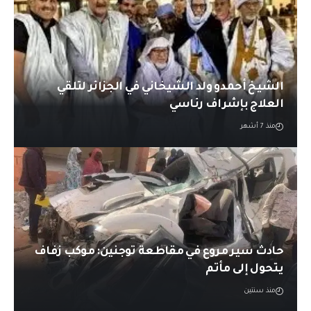
الشيخ أحمدو ولد الشيخاني في الجزائر لتلقي
العلاج بإشراف رئاسي
منذ 7 أشهر
حادث سير مروع في مقاطعة توجنين: موكب زفاف
يتحول إلى مأتم
منذ سنتين