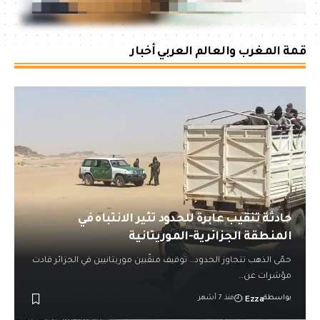
قمة المغرب والعالم العربي أخبار
حادثة تنقيب عابرة للحدود تثير الانتباه في
المنطقة الجزائرية-الموريتانية
حمّى الذهب تتجاوز الحدود… توقيف منقّبين موريتانيين في الجزائر قادت
مؤشرات عن…
Ezza
بواسطة
منذ 7 أشهر