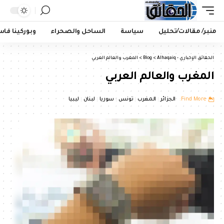
منبر/ مقالات/تحليل
سياسة
الساحل والصحراء
وبوركينا فا
الحقائق الإخباري - Alhaqaiq
>
Blog
>
المغرب والعالم العربي
المغرب والعالم العربي
Find More:
الجزائر
المغرب
تونس
سوريا
لبنان
ليبيا