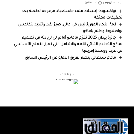
Ezza
بواسطة
منذ سنتين
نواكشوط: إسقاط ملف «استعباد مزعوم» لطفلة بعد
تحقيقات مكثفة
أزمة التجار الموريتانيين في مالي: صبرٌ نفد، وتنديد بتقاعس
نواكشوط وظلم باماكو
جائزة ييدان 2025 تكرّم مامادو أمادو لي لريادته في تصميم
نماذج التعليم الثنائي اللغة والشامل التي تعزز التعلم الأساسي
في غرب ووسط إفريقيا
محام سنغالي ينضم لفريق الدفاع عن الرئيس السابق
- الإعلانات -