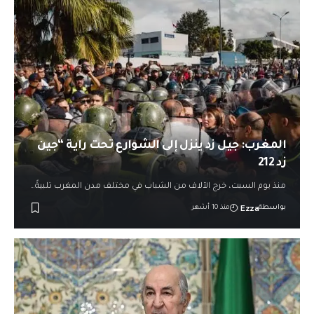
المغرب: جيل زد ينزل إلى الشوارع تحت راية “جين
زد 212
منذ يوم السبت، خرج الآلاف من الشباب في مختلف مدن المغرب تلبيةً…
Ezza
بواسطة
منذ 10 أشهر