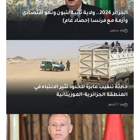
الجزائر 2024.. ولاية ثانية لتبون ونمو اقتصادي
وأزمة مع فرنسا (حصاد عام)
منذ سنتين
حادثة تنقيب عابرة للحدود تثير الانتباه في
المنطقة الجزائرية-الموريتانية
منذ 7 أشهر