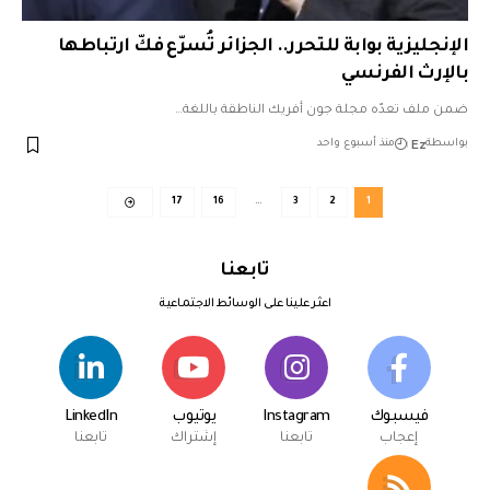
الإنجليزية بوابة للتحرر.. الجزائر تُسرّع فكّ ارتباطها
بالإرث الفرنسي
ضمن ملف تعدّه مجلة جون أفريك الناطقة باللغة…
Ez
بواسطة
منذ أسبوع واحد
17
16
…
3
2
1
تابعنا
اعثر علينا على الوسائط الاجتماعية
فيسبوك
Instagram
يوتيوب
LinkedIn
إعجاب
تابعنا
إشتراك
تابعنا