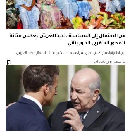
من الاحتفال إلى السياسة.. عيد العرش يعكس متانة
المحور المغربي الموريتاني
الرباط ونواكشوط ترسخان شراكتهما الاستراتيجية.. احتفال بعيد العرش…
Ez
بواسطة
منذ 5 أيام