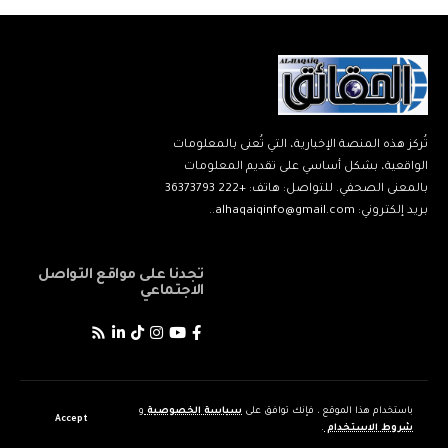
تُركز هذه المنصة الإخبارية، التي تُعنى بالمعلومات
الواقعية، بشكل أساسي على تقديم المعلومات
بالمعنى الصحفي. للتواصل: هاتف: +222 36373793
بريد إلكتروني: alhaqaiqinfo@gmail.com..
تجدنا على مواقع التواصل
الاجتماعي
اعمال
سياسة
وبوركينا فاسو
الصحة
باستخدام هذا الموقع ، فإنك توافق على
سياسة الخصوصية
و
Accept
شروط الاستخدام
.
© جميع الحقوق محفوظة منصة الحقائق الإخباري