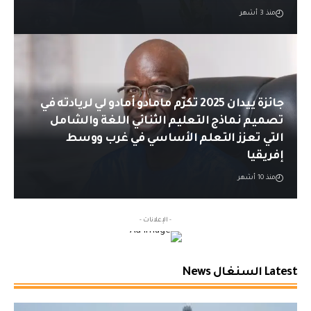
منذ 3 أشهر
جائزة ييدان 2025 تكرّم مامادو أمادو لي لريادته في
تصميم نماذج التعليم الثنائي اللغة والشامل
التي تعزز التعلم الأساسي في غرب ووسط
إفريقيا
منذ 10 أشهر
- الإعلانات -
Latest السنغال News