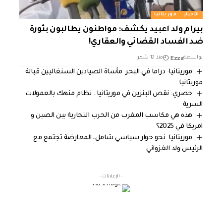
الأخبار
موريتانيا
بيرام ولد اعبيد يكشف: مواطنون يطالبون بثورة
ضد الفساد القضائي والعقاري!
Ezza
بواسطة
منذ 12 شهر
موريتانيا: دراما في البحر: مأساة الصيادين السنغاليين قبالة
موريتانيا
حصري: نقص البنزين في موريتانيا.. نظام منهك بالعمولات
السرية
هذه هي مكاسب المغرب من الحرب التجارية بين الصين و
امريكا في 2025؟
موريتانيا: نحو حوار سياسي شامل، المعارضة تجتمع مع
الرئيس ولد الغزواني
- الإعلانات -