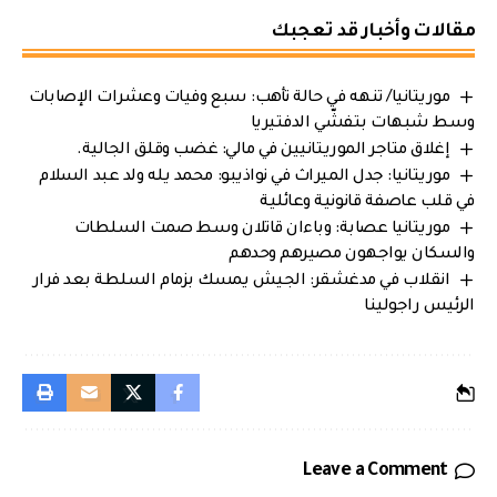
مقالات وأخبار قد تعجبك
موريتانيا/ تنهه في حالة تأهب: سبع وفيات وعشرات الإصابات
وسط شبهات بتفشّي الدفتيريا
إغلاق متاجر الموريتانيين في مالي: غضب وقلق الجالية.
موريتانيا: جدل الميراث في نواذيبو: محمد يله ولد عبد السلام
في قلب عاصفة قانونية وعائلية
موريتانيا عصابة: وباءان قاتلان وسط صمت السلطات
والسكان يواجهون مصيرهم وحدهم
انقلاب في مدغشقر: الجيش يمسك بزمام السلطة بعد فرار
الرئيس راجولينا
Leave a Comment