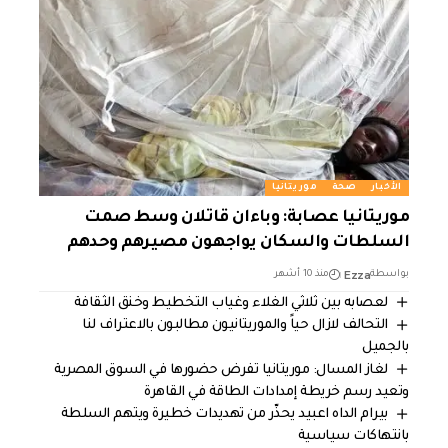
الأخبار
صحة
موريتانيا
موريتانيا عصابة: وباءان قاتلان وسط صمت
السلطات والسكان يواجهون مصيرهم وحدهم
Ezza
بواسطة
منذ 10 أشهر
لعصابه بين ثلاثي الغلاء وغياب التخطيط وخنق الثقافة
التحالف لازال حياً والموريتانيون مطالبون بالاعتراف لنا
بالجميل
لغاز المسال: موريتانيا تفرض حضورها في السوق المصرية
وتعيد رسم خريطة إمدادات الطاقة في القاهرة
بيرام الداه اعبيد يحذّر من تهديدات خطيرة ويتهم السلطة
بانتهاكات سياسية