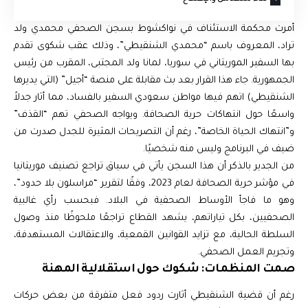
أمرت محكمة الاستئناف في نواكشوط بسجن الصحفي محمدي ولد
تراد، المعروف باسم “محمدي الشنقيطي”، وذلك عقب شكوى تقدم
بها السفير الموريتاني في سوريا، لمانا ولد المجتبى، المقرب من رئيس
الجمهورية. جاء هذا القرار بعد بث مقابلة على منصة “أجيل” (التي يديرها
الشنقيطي) اتهم فيها مواطن سعودي السفير بالفساد، مما أثار جدلاً
واسعًا حول انتهاكات حرية الصحافة. ويواجه الصحفي تهم “القذف”
و”انتهاك الحياة الخاصة”، رغم أن التصريحات المثيرة للجدل صدرت من
ضيف في البرنامج وليس منه شخصيًا.
من الجدير بالذكر أن هذا السجن يأتي في سياق تراجع تصنيف موريتانيا
في مؤشر حرية الصحافة لعام 2023، وفقًا لتقرير “مراسلون بلا حدود”،
وهو ما فاجأ الأوساط الصحفية في البلاد. فبحسب رأي غالبية
الصحفيين، بكل تياراتهم، يشهد القطاع تراجعًا ملحوظًا منذ وصول
السلطة الحالية، مع تزايد القوانين القمعية، والاعتقالات المستهدفة،
وتجريم العمل الصحفي.
صمت المنظمات: شكوك حول استقلالية المهنة
رغم أن قضية الشنقيطي أثارت ردود فعل متفرقة من بعض حركات