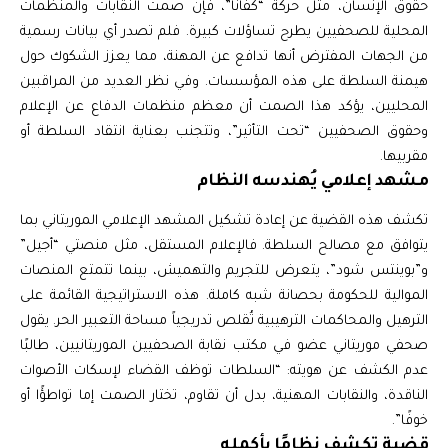
حقوق الإنسان، مثل حركة “كفانا”، فإن صمت النقابات والمنظمات
المحلية للصحفيين يطرح تساؤلات كبيرة. فلم تصدر أي بيانات رسمية
من الجهات المفترض أنها تدافع عن المهنة، مما يعزز الشكوك حول
هيمنة السلطة على هذه المؤسسات. وفي نظر العديد من المراقبين
المحليين، يؤكد هذا الصمت أن معظم منظمات الدفاع عن الإعلام
وحقوق الصحفيين “تحت التأثير”، وتتجنب بعناية انتقاد السلطة أو
مقربيها.
مشهد إعلامي يُهندسه النظام
تكشف هذه القضية عن إعادة تشكيل المشهد الإعلامي الموريتاني بما
يتوافق مع مصالح السلطة. فالإعلام المستقل، مثل منصتي “أجيل”
و”بوينتس شود”، يتعرض للتجريم والتهميش، بينما تتمتع المنصات
الموالية للحكومة بحصانة شبه كاملة. هذه الاستراتيجية القائمة على
الترهيل والمحاكمات الترهيبية تُقلص تدريجياً مساحة التعبير الحر. يقول
صحفي موريتاني عضو في مكتب نقابة الصحفيين الموريتانيين، طالبًا
عدم الكشف عن هويته: “السلطات توظف القضاء لإسكات الأصوات
الناقدة، والنقابات المهنية، بدل أن تقاوم، تختار الصمت إما تواطؤًا أو
خوفًا”.
قضية تكشف نظامًا بأكمله