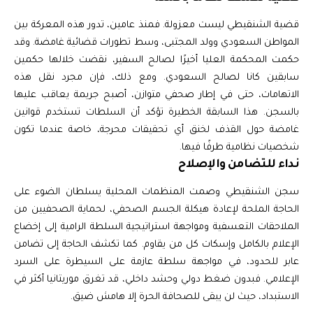
قضية الشنقيطي ليست معزولة. فمنذ عامين، تدور هذه المعركة بين
المواطن السعودي وولد المجتبى، وسط تطورات قضائية غامضة. وقد
حكمت المحكمة العليا أخيرًا لصالح السفير، نقضت خلالها حكمين
سابقين كانا لصالح السعودي. ومع ذلك، فإن مجرد نقل هذه
الاتهامات، حتى في إطار صحفي متوازن، أصبح جريمة يعاقب عليها
بالسجن. هذا السابقة الخطيرة تؤكد أن السلطات تستخدم قوانين
غامضة حول القذف لخنق أي تحقيقات محرجة، خاصة عندما تكون
شخصيات نظامية طرفًا فيها.
نداء للتضامن والإصلاح
سجن الشنقيطي وصمت المنظمات المحلية يسلطان الضوء على
الحاجة الملحة لإعادة هيكلة الجسم الصحفي، لحماية الصحفيين من
الملاحقات التعسفية ومواجهة استراتيجية السلطة الرامية إلى إخضاع
الإعلام بالكامل وإسكات كل من يقاوم. كما تكشف الحاجة إلى تضامن
عابر للحدود، في مواجهة سلطة عازمة على السيطرة على السرد
الإعلامي. فبدون ضغط دولي وحشد داخلي، قد تغرق موريتانيا أكثر في
الاستبداد، حيث لن يبقى للصحافة الحرة إلا هامش ضيق.