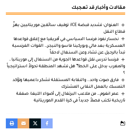
مقالات وأخبار قد تعجبك
العنوان: تشديد قبضة ICE: توقيف سائقين موريتانيين يهزّ
قطاع النقل
نحسار نفوذ فرنسا السياسي في أفريقيا مع إغلاق قواعدها
العسكرية بعد مالي وبوركينا فاسو والنيجر… القوات الفرنسية
تبدأ بالرحيل عن تشاد وعن السنغال لاحقاً
فرنسا تدرس نقل قواعدها الجوية من السنغال إلى موريتانيا..
والمغرب يدخل على الخط!” هل تشهد المنطقة تحولاً استراتيجياً
؟
فارق صوت واحد.. والنقابة المستقلة تشكر داعميها وتؤكد
التمسك بالعمل النقابي المشترك
عمر انغوم… من ملاعب البرتغال إلى أضواء الليغا: صفقة
تاريخية تكتب فصلاً جديداً في كرة القدم الموريتانية