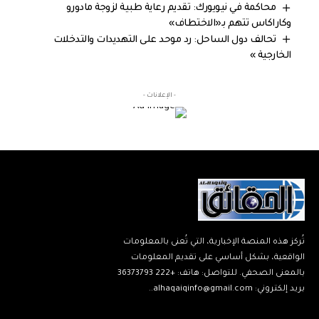
محاكمة في نيويورك: تقديم رعاية طبية لزوجة مادورو
وكاراكاس تتهم بـ«الاختطاف»
تحالف دول الساحل: رد موحد على التهديدات والتدخلات
الخارجية »
- الإعلانات -
تُركز هذه المنصة الإخبارية، التي تُعنى بالمعلومات
الواقعية، بشكل أساسي على تقديم المعلومات
بالمعنى الصحفي. للتواصل: هاتف: +222 36373793
بريد إلكتروني: alhaqaiqinfo@gmail.com..