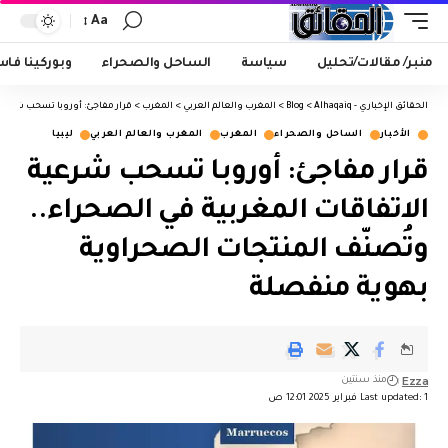
Aa
منبر/ مقالات/تحليل
سياسة
الساحل والصحراء
وبوركينا فا
الحقائق الإخباري - Alhaqaiq
>
Blog
>
المغرب والعالم العربي
>
المغرب
>
قرار مفاجئ: أوروبا تسحب شرعية 
الأخبار
الساحل والصحراء
المغرب
المغرب والعالم العربي
ليبيا
قرار مفاجئ: أوروبا تسحب شرعية
الاتفاقات المغربية في الصحراء..
وتُصنّف المنتجات الصحراوية
بهوية منفصلة
Ezza
منذ سنتين
Last updated: 1 فبراير 2025 12:01 ص