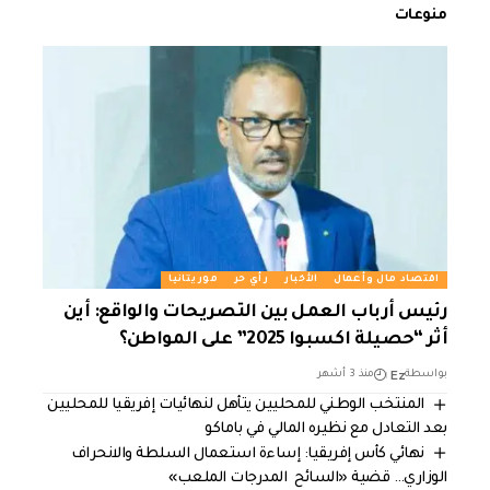
منوعات
اقتصاد مال وأعمال
الأخبار
رأي حر
موريتانيا
رئيس أرباب العمل بين التصريحات والواقع: أين
أثر “حصيلة اكسبوا 2025” على المواطن؟
Ez
بواسطة
منذ 3 أشهر
المنتخب الوطني للمحليين يتأهل لنهائيات إفريقيا للمحليين
بعد التعادل مع نظيره المالي في باماكو
نهائي كأس إفريقيا: إساءة استعمال السلطة والانحراف
الوزاري… قضية «السائح المدرجات الملعب»