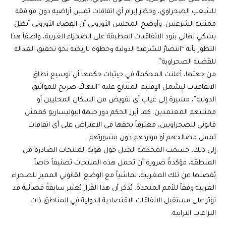
للشعب الصحراوي، وحظر إبرام أي اتفاقات تمس أراضيه دون موافقة
ممثليه الشرعيين. وأوضح المجلس الأوروبي أن القضاء الأوروبي أبطَلَ
بشكلٍ نهائي بنود الاتفاقيات المطبقة على الصحراء الغربية، واصفاً هذا
التطور بأنه “انتصارٌ للشرعية الدولية وخطوة تاريخية نحو تحقيق العدالة
للقضية الصحراوية”.
من جهتها، أعلنت المحكمة في حيثيات حكمها أن توسيع نطاق
الاتفاقيات ليشمل الإقليم المتنازع عليه “انتهاكٌ صريح للمواثيق
الدولية”، مشيرة إلى غياب أي تفويض من السكان المحليين أو
ممثليهم المعتمدين. كما أبرز الحكم دور جبهة البوليساريو كممثل
قانوني للصحراويين، معترفاً بحقها في الاعتراض على أي اتفاقات
تمس مصالحهم أو مواردهم دون مشورتهم.
إلى ذلك، حسمت المحكمة الجدل حول هوية المنتجات الصادرة من
المنطقة، مؤكدةً ضرورة أن تحمل هذه المنتجات تصنيفاً خاصاً
يُفصلها عن تلك المغربية، تماشياً مع الوضع القانوني المميز للصحراء
الغربية وفقاً للأمم المتحدة. يُذكر أن هذا القرار يُعتبر سابقةً قضائية قد
تؤثر على مستقبل الاتفاقات الاقتصادية الدولية في المناطق ذات
النزاعات الترابية.