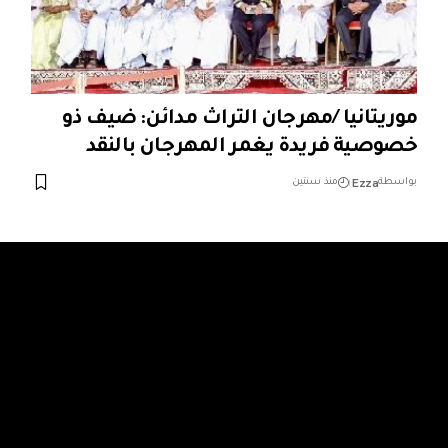
موريتانيا /مهرجان التراث مدائن: ضيف ذو
خصوصية فريدة يغمر المهرجان بالنقد
Ezza
بواسطة
منذ سنتين