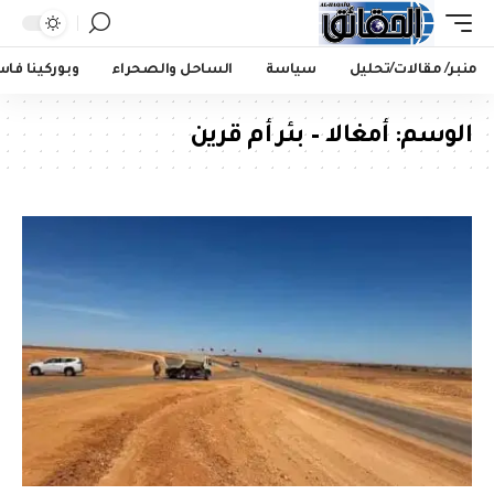
منبر/ مقالات/تحليل
سياسة
الساحل والصحراء
وبوركينا فا
الوسم:
أمغالا – بئر أم قرين