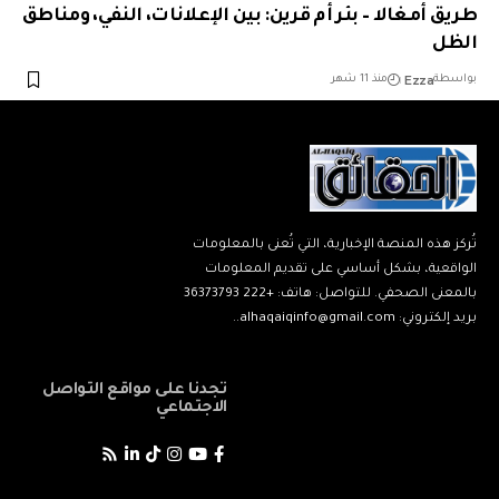
طريق أمغالا – بئر أم قرين: بين الإعلانات، النفي، ومناطق
الظل
Ezza
بواسطة
منذ 11 شهر
تُركز هذه المنصة الإخبارية، التي تُعنى بالمعلومات
الواقعية، بشكل أساسي على تقديم المعلومات
بالمعنى الصحفي. للتواصل: هاتف: +222 36373793
بريد إلكتروني: alhaqaiqinfo@gmail.com..
تجدنا على مواقع التواصل
الاجتماعي